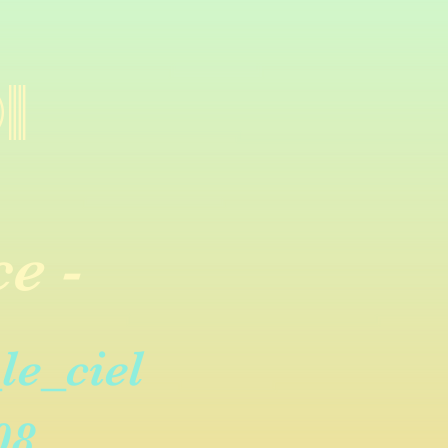
I
e -
e_ciel
08