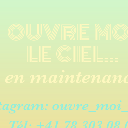
OUVRE
MO
LE CIEL...
- en maintenanc
tagram: ouvre_moi_l
Tél: +41 78 303 08 