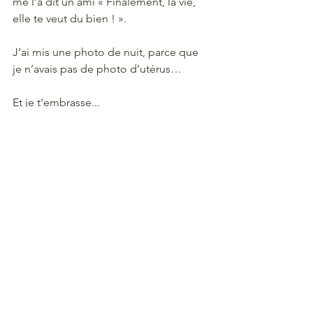
me l’a dit un ami « Finalement, la vie, 
elle te veut du bien ! ».
J’ai mis une photo de nuit, parce que 
je n’avais pas de photo d’utérus…
Et je t'embrasse... 
Viens me parler si toi aussi c'est chaud 
patate...
#jetraverse
#punaisecapique
#ouaisjeparledemoi
#ouaistupeuxtereconnaitreaussi
#jaidesamisformidables
#ledouxpassagedeluterus
#jerigoletouteseule
#ouiparcequesinonjepleure